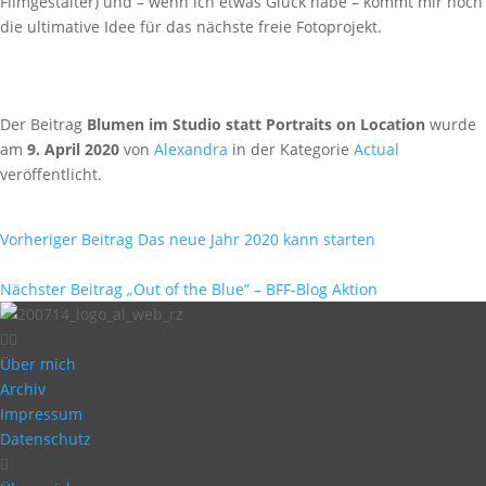
Filmgestalter) und – wenn ich etwas Glück habe – kommt mir noch
die ultimative Idee für das nächste freie Fotoprojekt.
Der Beitrag
Blumen im Studio statt Portraits on Location
wurde
am
9. April 2020
von
Alexandra
in der Kategorie
Actual
veröffentlicht.
Vorheriger Beitrag
Das neue Jahr 2020 kann starten
Nächster Beitrag
„Out of the Blue“ – BFF-Blog Aktion
Über mich
Archiv
Impressum
Datenschutz