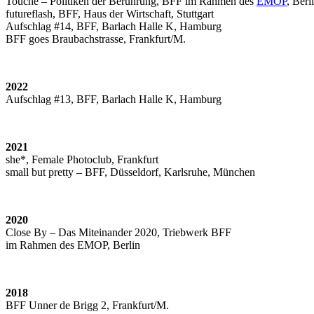
Touché – Politiken der Berührung, BFF im Rahmen des
EMOP
, Berl
futureflash, BFF, Haus der Wirtschaft, Stuttgart
Aufschlag #14, BFF, Barlach Halle K, Hamburg
BFF goes Braubachstrasse, Frankfurt/M.
2022
Aufschlag #13, BFF, Barlach Halle K, Hamburg
2021
she*, Female Photoclub, Frankfurt
small but pretty – BFF, Düsseldorf, Karlsruhe, München
2020
Close By – Das Miteinander 2020, Triebwerk BFF
im Rahmen des EMOP, Berlin
2018
BFF Unner de Brigg 2, Frankfurt/M.