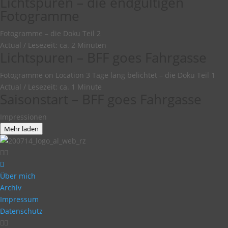
Lichtspuren – die endgültigen
Fotogramme
Fotogramme – die Doku Teil 2
Actual
/
Lesezeit: ca. 2 Minuten
Lichtspuren – BFF goes Fahrgasse
Fotogramme on Location 3 Tage lang belichtet – die Doku Teil 1
Actual
/
Lesezeit: ca. 1 Minute
Saisonstart – BFF goes Fahrgasse
Impressionen
Mehr laden
Über mich
Archiv
Impressum
Datenschutz