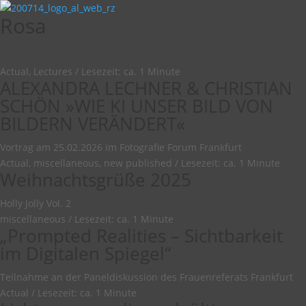
Rosa
Actual, Lectures
/
Lesezeit: ca. 1 Minute
ALEXANDRA LECHNER & CHRISTIAN
SCHÖN »WIE KI UNSER BILD VON
BILDERN VERÄNDERT«
Vortrag am 25.02.2026 im Fotografie Forum Frankfurt
Actual, miscellaneous, new published
/
Lesezeit: ca. 1 Minute
Weihnachtsgrüße 2025
Holly Jolly Vol. 2
miscellaneous
/
Lesezeit: ca. 1 Minute
„Prompted Realities – Sichtbarkeit
im Digitalen Spiegel“
Teilnahme an der Paneldiskussion des Frauenreferats Frankfurt
Actual
/
Lesezeit: ca. 1 Minute