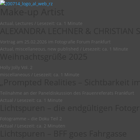
Make-up Artist
Actual, Lectures
/
Lesezeit: ca. 1 Minute
ALEXANDRA LECHNER & CHRISTIAN 
Vortrag am 25.02.2026 im Fotografie Forum Frankfurt
Actual, miscellaneous, new published
/
Lesezeit: ca. 1 Minute
Weihnachtsgrüße 2025
Holly Jolly Vol. 2
miscellaneous
/
Lesezeit: ca. 1 Minute
„Prompted Realities – Sichtbarkeit im
Teilnahme an der Paneldiskussion des Frauenreferats Frankfurt
Actual
/
Lesezeit: ca. 1 Minute
Lichtspuren – die endgültigen Foto
Fotogramme – die Doku Teil 2
Actual
/
Lesezeit: ca. 2 Minuten
Lichtspuren – BFF goes Fahrgasse