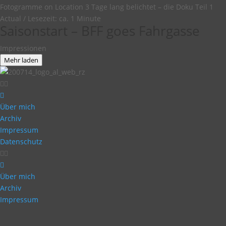
Fotogramme on Location 3 Tage lang belichtet – die Doku Teil 1
Actual
/
Lesezeit: ca. 1 Minute
Saisonstart – BFF goes Fahrgasse
Impressionen
Mehr laden
Über mich
Archiv
Impressum
Datenschutz
Über mich
Archiv
Impressum