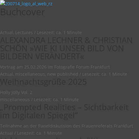
Buchcover
Actual, Lectures
/
Lesezeit: ca. 1 Minute
ALEXANDRA LECHNER & CHRISTIAN
SCHÖN »WIE KI UNSER BILD VON
BILDERN VERÄNDERT«
Vortrag am 25.02.2026 im Fotografie Forum Frankfurt
Actual, miscellaneous, new published
/
Lesezeit: ca. 1 Minute
Weihnachtsgrüße 2025
Holly Jolly Vol. 2
miscellaneous
/
Lesezeit: ca. 1 Minute
„Prompted Realities – Sichtbarkeit
im Digitalen Spiegel“
Teilnahme an der Paneldiskussion des Frauenreferats Frankfurt
Actual
/
Lesezeit: ca. 1 Minute