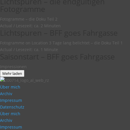
Lichtspuren – die endgültigen
Fotogramme
Fotogramme – die Doku Teil 2
Actual
/
Lesezeit: ca. 2 Minuten
Lichtspuren – BFF goes Fahrgasse
Fotogramme on Location 3 Tage lang belichtet – die Doku Teil 1
Actual
/
Lesezeit: ca. 1 Minute
Saisonstart – BFF goes Fahrgasse
Impressionen
Mehr laden
Über mich
Archiv
Impressum
Datenschutz
Über mich
Archiv
Impressum