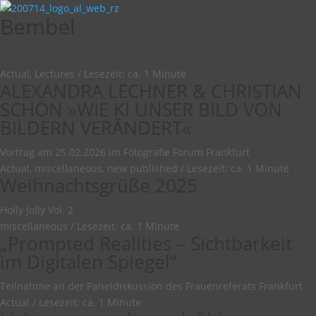
Bembel
Actual, Lectures
/
Lesezeit: ca. 1 Minute
ALEXANDRA LECHNER & CHRISTIAN
SCHÖN »WIE KI UNSER BILD VON
BILDERN VERÄNDERT«
Vortrag am 25.02.2026 im Fotografie Forum Frankfurt
Actual, miscellaneous, new published
/
Lesezeit: ca. 1 Minute
Weihnachtsgrüße 2025
Holly Jolly Vol. 2
miscellaneous
/
Lesezeit: ca. 1 Minute
„Prompted Realities – Sichtbarkeit
im Digitalen Spiegel“
Teilnahme an der Paneldiskussion des Frauenreferats Frankfurt
Actual
/
Lesezeit: ca. 1 Minute