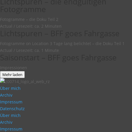
Lichtspuren – die endgültigen
Fotogramme
Fotogramme – die Doku Teil 2
Actual
/
Lesezeit: ca. 2 Minuten
Lichtspuren – BFF goes Fahrgasse
Fotogramme on Location 3 Tage lang belichtet – die Doku Teil 1
Actual
/
Lesezeit: ca. 1 Minute
Saisonstart – BFF goes Fahrgasse
Impressionen
Mehr laden
Über mich
Archiv
Impressum
Datenschutz
Über mich
Archiv
Impressum