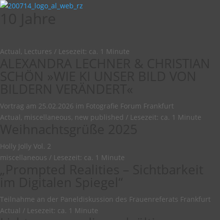
10 Jahre
Actual, Lectures
/
Lesezeit: ca. 1 Minute
ALEXANDRA LECHNER & CHRISTIAN
SCHÖN »WIE KI UNSER BILD VON
BILDERN VERÄNDERT«
Vortrag am 25.02.2026 im Fotografie Forum Frankfurt
Actual, miscellaneous, new published
/
Lesezeit: ca. 1 Minute
Weihnachtsgrüße 2025
Holly Jolly Vol. 2
miscellaneous
/
Lesezeit: ca. 1 Minute
„Prompted Realities – Sichtbarkeit
im Digitalen Spiegel“
Teilnahme an der Paneldiskussion des Frauenreferats Frankfurt
Actual
/
Lesezeit: ca. 1 Minute