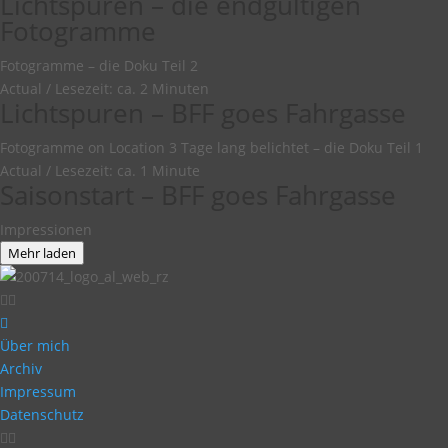
Lichtspuren – die endgültigen
Fotogramme
Fotogramme – die Doku Teil 2
Actual
/
Lesezeit: ca. 2 Minuten
Lichtspuren – BFF goes Fahrgasse
Fotogramme on Location 3 Tage lang belichtet – die Doku Teil 1
Actual
/
Lesezeit: ca. 1 Minute
Saisonstart – BFF goes Fahrgasse
Impressionen
Mehr laden
Über mich
Archiv
Impressum
Datenschutz